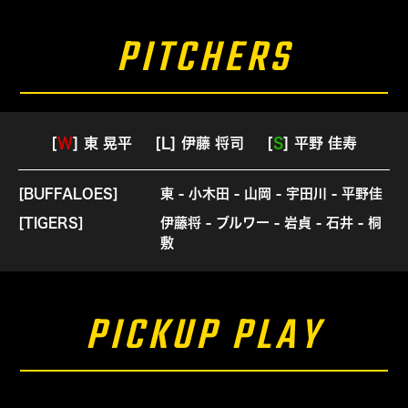
PITCHERS
[
W
] 東 晃平
[
L
] 伊藤 将司
[
S
] 平野 佳寿
[BUFFALOES]
東 - 小木田 - 山岡 - 宇田川 - 平野佳
[TIGERS]
伊藤将 - ブルワー - 岩貞 - 石井 - 桐
敷
PICKUP PLAY