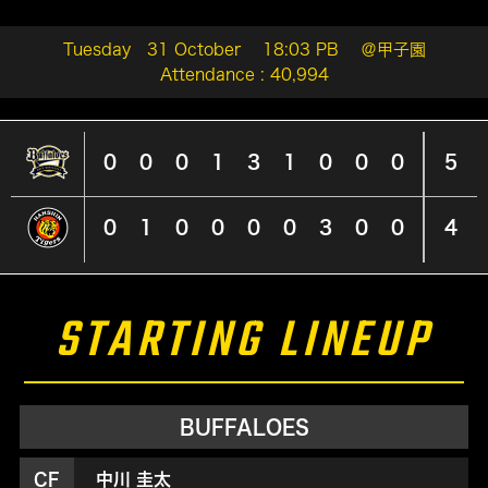
Tuesday 31 October
18:03 PB
＠甲子園
Attendance : 40,994
0
0
0
1
3
1
0
0
0
5
0
1
0
0
0
0
3
0
0
4
STARTING LINEUP
BUFFALOES
CF
中川 圭太