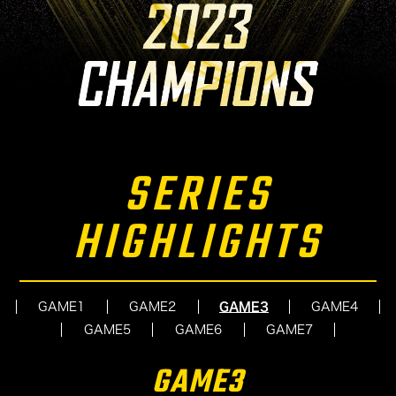
SERIES
HIGHLIGHTS
GAME1
GAME2
GAME3
GAME4
GAME5
GAME6
GAME7
GAME3