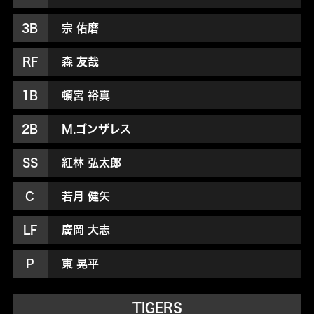
3B
宗 佑磨
RF
森 友哉
1B
頓宮 裕真
2B
M.ゴンザレス
SS
紅林 弘太郎
C
若月 健矢
LF
廣岡 大志
P
東 晃平
TIGERS