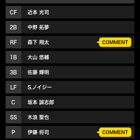
CF
近本 光司
2B
中野 拓夢
RF
森下 翔太
COMMENT
1B
大山 悠輔
3B
佐藤 輝明
LF
S.ノイジー
C
坂本 誠志郎
SS
木浪 聖也
P
伊藤 将司
COMMENT